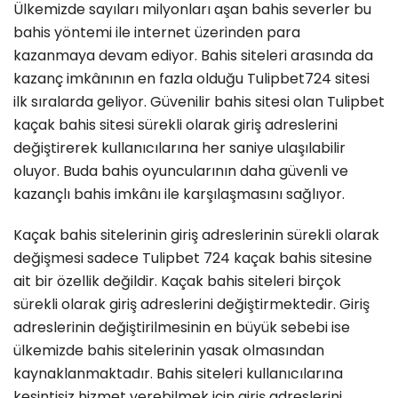
Ülkemizde sayıları milyonları aşan bahis severler bu
bahis yöntemi ile internet üzerinden para
kazanmaya devam ediyor. Bahis siteleri arasında da
kazanç imkânının en fazla olduğu Tulipbet724 sitesi
ilk sıralarda geliyor. Güvenilir bahis sitesi olan Tulipbet
kaçak bahis sitesi sürekli olarak giriş adreslerini
değiştirerek kullanıcılarına her saniye ulaşılabilir
oluyor. Buda bahis oyuncularının daha güvenli ve
kazançlı bahis imkânı ile karşılaşmasını sağlıyor.
Kaçak bahis sitelerinin giriş adreslerinin sürekli olarak
değişmesi sadece Tulipbet 724 kaçak bahis sitesine
ait bir özellik değildir. Kaçak bahis siteleri birçok
sürekli olarak giriş adreslerini değiştirmektedir. Giriş
adreslerinin değiştirilmesinin en büyük sebebi ise
ülkemizde bahis sitelerinin yasak olmasından
kaynaklanmaktadır. Bahis siteleri kullanıcılarına
kesintisiz hizmet verebilmek için giriş adreslerini