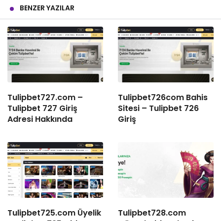
BENZER YAZILAR
Tulipbet727.com –
Tulipbet726com Bahis
Tulipbet 727 Giriş
Sitesi – Tulipbet 726
Adresi Hakkında
Giriş
Tulipbet725.com Üyelik
Tulipbet728.com