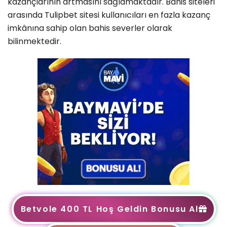
kazançlarının artmasını sağlamaktadır. Bahis siteleri
arasında Tulipbet sitesi kullanıcıları en fazla kazanç
imkânına sahip olan bahis severler olarak
bilinmektedir.
Betvole 400 TL Hoş Geldin Bonusu Al