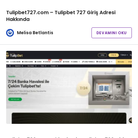
Tulipbet727.com – Tulipbet 727 Giriş Adresi
Hakkında
Melisa Betlantis
DEVAMINI OKU