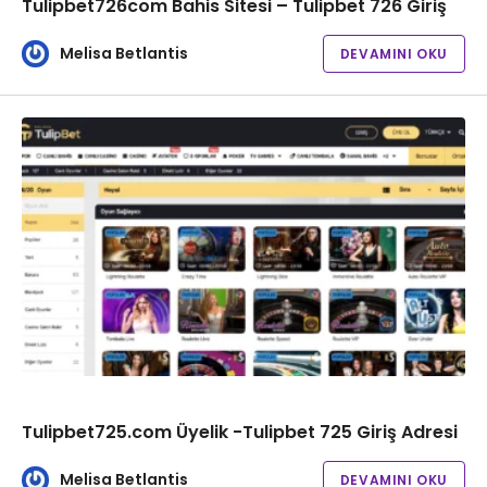
Tulipbet726com Bahis Sitesi – Tulipbet 726 Giriş
Melisa Betlantis
DEVAMINI OKU
Tulipbet725.com Üyelik -Tulipbet 725 Giriş Adresi
Melisa Betlantis
DEVAMINI OKU