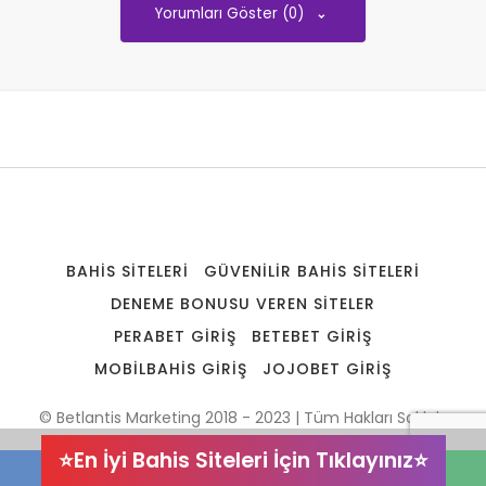
Yorumları Göster (0)
BAHIS SITELERI
GÜVENILIR BAHIS SITELERI
DENEME BONUSU VEREN SITELER
PERABET GIRIŞ
BETEBET GIRIŞ
MOBILBAHIS GIRIŞ
JOJOBET GIRIŞ
© Betlantis Marketing 2018 - 2023 | Tüm Hakları Saklıdır
⭐En İyi Bahis Siteleri İçin Tıklayınız⭐