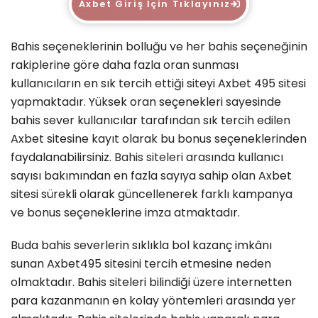
Axbet Giriş İçin Tıklayınız
Bahis seçeneklerinin bolluğu ve her bahis seçeneğinin
rakiplerine göre daha fazla oran sunması
kullanıcıların en sık tercih ettiği siteyi Axbet 495 sitesi
yapmaktadır. Yüksek oran seçenekleri sayesinde
bahis sever kullanıcılar tarafından sık tercih edilen
Axbet sitesine kayıt olarak bu bonus seçeneklerinden
faydalanabilirsiniz.
Bahis siteleri
arasında kullanıcı
sayısı bakımından en fazla sayıya sahip olan Axbet
sitesi sürekli olarak güncellenerek farklı kampanya
ve bonus seçeneklerine imza atmaktadır.
Buda bahis severlerin sıklıkla bol kazanç imkânı
sunan Axbet495 sitesini tercih etmesine neden
olmaktadır. Bahis siteleri bilindiği üzere internetten
para kazanmanın en kolay yöntemleri arasında yer