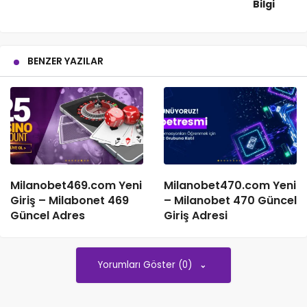
Bilgi
BENZER YAZILAR
Milanobet469.com Yeni
Milanobet470.com Yeni
Giriş – Milabonet 469
– Milanobet 470 Güncel
Güncel Adres
Giriş Adresi
Yorumları Göster (0)