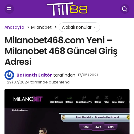
Anasayfa
Milanobet
Alakalı Konular
Milanobet468.com Yeni –
Milanobet 468 Güncel Giriş
Adresi
Betlantis Editör
tarafından
17/05/2021
29/07/2024 tarihinde düzenlendi