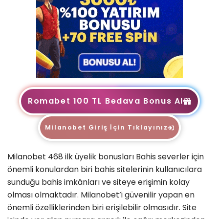
Romabet 100 TL Bedava Bonus Al
Milanobet Giriş İçin Tıklayınız
Milanobet 468 ilk üyelik bonusları Bahis severler için
önemli konulardan biri bahis sitelerinin kullanıcılara
sunduğu bahis imkânları ve siteye erişimin kolay
olması olmaktadır. Milanobet’i güvenilir yapan en
önemli özelliklerinden biri erişilebilir olmasıdır. Site