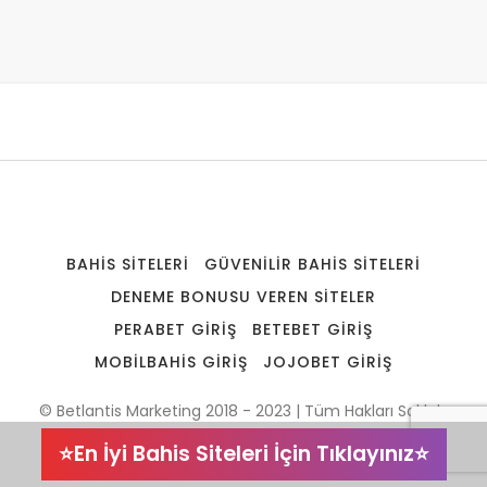
BAHIS SITELERI
GÜVENILIR BAHIS SITELERI
DENEME BONUSU VEREN SITELER
PERABET GIRIŞ
BETEBET GIRIŞ
MOBILBAHIS GIRIŞ
JOJOBET GIRIŞ
© Betlantis Marketing 2018 - 2023 | Tüm Hakları Saklıdır
⭐En İyi Bahis Siteleri İçin Tıklayınız⭐