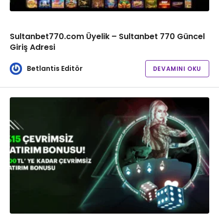
Sultanbet770.com Üyelik – Sultanbet 770 Güncel
Giriş Adresi
Betlantis Editör
DEVAMINI OKU