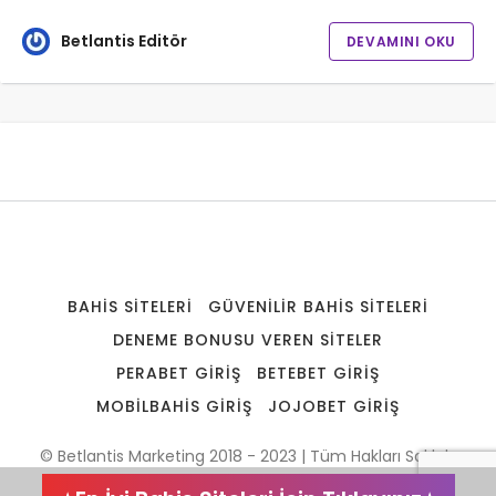
Betlantis Editör
DEVAMINI OKU
BAHIS SITELERI
GÜVENILIR BAHIS SITELERI
DENEME BONUSU VEREN SITELER
PERABET GIRIŞ
BETEBET GIRIŞ
MOBILBAHIS GIRIŞ
JOJOBET GIRIŞ
© Betlantis Marketing 2018 - 2023 | Tüm Hakları Saklıdır