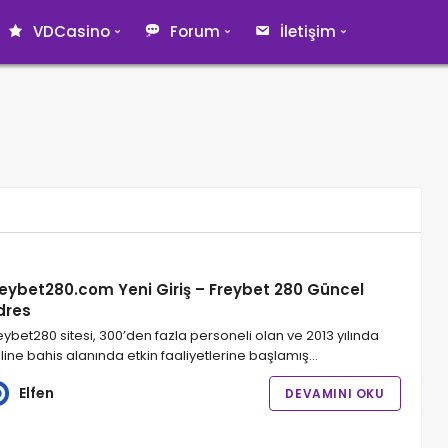
VDCasino
Forum
İletişim
reybet280.com Yeni Giriş – Freybet 280 Güncel
dres
eybet280 sitesi, 300’den fazla personeli olan ve 2013 yılında
line bahis alanında etkin faaliyetlerine başlamış…
Elfen
DEVAMINI OKU