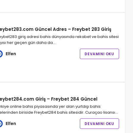
reybet283.com Güncel Adres – Freybet 283 Giriş
eybet283 giriş adresi bahis dünyasında rekabet ve bahis sitesi
yısı her geçen gün daha da…
Elfen
DEVAMINI OKU
reybet284.com Giriş – Freybet 284 Güncel
rkiye online bahis piyasasında yer alan yurtdışı bahis
telerinden biriside Freybet284 bahis sitesidir. Curaçao lisansı…
Elfen
DEVAMINI OKU