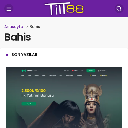
Anasayfa
Bahis
Bahis
SON YAZILAR