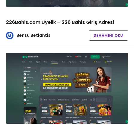
226Bahis.com Üyelik – 226 Bahis Giriş Adresi
Bensu Betlantis
DEVAMINI OKU