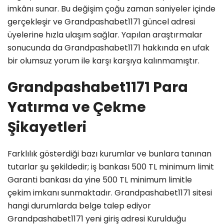
imkânı sunar. Bu değişim çoğu zaman saniyeler içinde
gerçekleşir ve Grandpashabet1171 güncel adresi
üyelerine hızla ulaşım sağlar. Yapılan araştırmalar
sonucunda da Grandpashabet1171 hakkında en ufak
bir olumsuz yorum ile karşı karşıya kalınmamıştır.
Grandpashabet1171 Para
Yatırma ve Çekme
Şikayetleri
Farklılık gösterdiği bazı kurumlar ve bunlara tanınan
tutarlar şu şekildedir; iş bankası 500 TL minimum limit
Garanti bankası da yine 500 TL minimum limitle
çekim imkanı sunmaktadır. Grandpashabet1171 sitesi
hangi durumlarda belge talep ediyor
Grandpashabet1171 yeni giriş adresi Kurulduğu