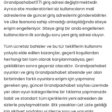
Grandpashabet1171 giriş adresi değiştirmektedir.
Ayrıca site moderatörleri siz kullanıcıların mail
adreslerine de güncel giriş adreslerini gönderebilirler.
Ve ülke lisansına sahip olmadığı anlaşıldığında siteye
erişim engelleniyor. Siteye girişi bir anda engellenen
kullanıcıların ilk sorduğu soru yeni giriş adresi oluyor.
Tüm ücretsiz bahisler ve bu tür tekliflerin kullanımı
yoluyla elde edilen kazançlar, geçerli koşullardan
herhangi biri tam olarak karşılanmadıysa, geri
çekildikten sonra geçersiz olacaktır. Grandpashabet
oyunları ve giriş Grandpashabet sitesinde yer alan
birbirinden farklı oyunlara erişim için yapmanız
gereken şey, güncel Grandpashabet sayfası üzerinde
yer alan oyun kategorilerine bir tıklama yapmanızdır.
Sabit ve standart tüm içeriklerini yeni adresiden de
sizlerle paylaşmaktadır. Btk yasakları üst üste geldiği
için şikâyet sayfaları yüzlerce soru ve yorumla