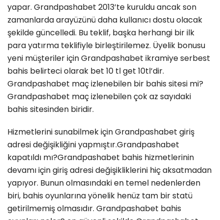
yapar. Grandpashabet 2013’te kuruldu ancak son
zamanlarda arayüzünü daha kullanıcı dostu olacak
şekilde güncelledi. Bu teklif, başka herhangi bir ilk
para yatırma teklifiyle birleştirilemez. Üyelik bonusu
yeni müşteriler için Grandpashabet ikramiye serbest
bahis belirteci olarak bet 10 tl get 10tl’dir.
Grandpashabet maç izlenebilen bir bahis sitesi mi?
Grandpashabet maç izlenebilen çok az sayıdaki
bahis sitesinden biridir.
Hizmetlerini sunabilmek için Grandpashabet giriş
adresi değişikliğini yapmıştır.Grandpashabet
kapatıldı mı?Grandpashabet bahis hizmetlerinin
devamı için giriş adresi değişikliklerini hiç aksatmadan
yapıyor. Bunun olmasındaki en temel nedenlerden
biri, bahis oyunlarına yönelik henüz tam bir statü
getirilmemiş olmasıdır. Grandpashabet bahis