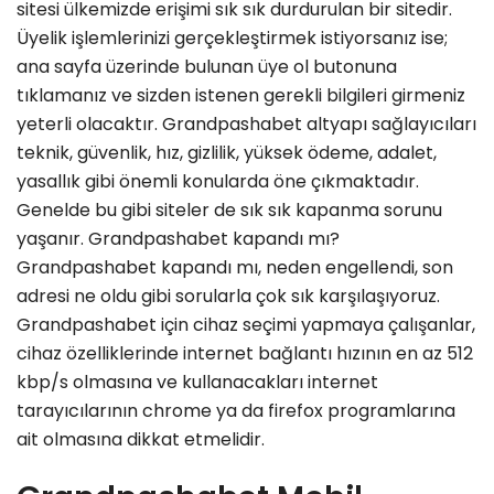
sitesi ülkemizde erişimi sık sık durdurulan bir sitedir.
Üyelik işlemlerinizi gerçekleştirmek istiyorsanız ise;
ana sayfa üzerinde bulunan üye ol butonuna
tıklamanız ve sizden istenen gerekli bilgileri girmeniz
yeterli olacaktır. Grandpashabet altyapı sağlayıcıları
teknik, güvenlik, hız, gizlilik, yüksek ödeme, adalet,
yasallık gibi önemli konularda öne çıkmaktadır.
Genelde bu gibi siteler de sık sık kapanma sorunu
yaşanır. Grandpashabet kapandı mı?
Grandpashabet kapandı mı, neden engellendi, son
adresi ne oldu gibi sorularla çok sık karşılaşıyoruz.
Grandpashabet için cihaz seçimi yapmaya çalışanlar,
cihaz özelliklerinde internet bağlantı hızının en az 512
kbp/s olmasına ve kullanacakları internet
tarayıcılarının chrome ya da firefox programlarına
ait olmasına dikkat etmelidir.