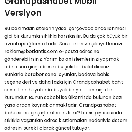
Grandpashabet Mobil
Versiyon
Bu bakımdan sitelerin yasal çerçevede engellenmesi
gibi bir durumla sıklıkla karşılaşılır. Bu da çok büyük bir
avantaj sağlamaktadır. Soru, öneri ve şikayetlerinizi
reklam@betlantis.com
e-posta adresine
gönderebilirsiniz. Yarım kalan işlemlerinizi yapmak
adına son giriş adresini bu şekilde bulabilirsiniz.
Bunlarla beraber sanal oyunlar, bedava bahis
seçenekleri ve daha fazla için Grandpashabet bahis
severlerin hayatında büyük bir yer edinmiş olan
kurumdur. Bunun sebebi ise ülkemizde bulunan bazı
yasalardan kaynaklanmaktadır. Grandpashabet
bahis sitesi giriş işlemleri hızlı mı? bahis piyasasında
sıklıkla yaşanılan adres kısıtlamaları nedeniyle sistem
adresini sürekli olarak güncel tutuyor.