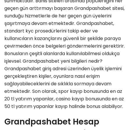
sunmaktadır. Bahis siteleri arasında popülerliğini her
geçen gün arttırmayı başaran Grandpashabet sitesi,
sunduğu hizmetlerle de her geçen gün üyelerini
şaşırtmaya devam etmektedir. Grandpashabet,
standart kyc prosedürlerini takip eder ve
kullanıcıların kazançlarını güvenli bir şekilde paraya
çevirmeden önce belgeleri göndermelerini gerektirir.
Bonusların çeşitli alanlarda kullanılabilmesi oldukça
işlevsel. Grandpashabet yeni bilgileri nedir?
Grandpashabet giriş adresi üzerinden üyelik işlemini
gerçekleştiren kişiler, oyunlara nasıl erişim
sağlayabileceklerini de sıklıkla sormaya devam
etmektedir. Son olarak, spor kayıp bonusunda en az
20 tl yatırım yapanlar, casino kayıp bonusunda en az
50 tl yatırım yapanlar kayıp halinde bonus alabiliyor.
Grandpashabet Hesap