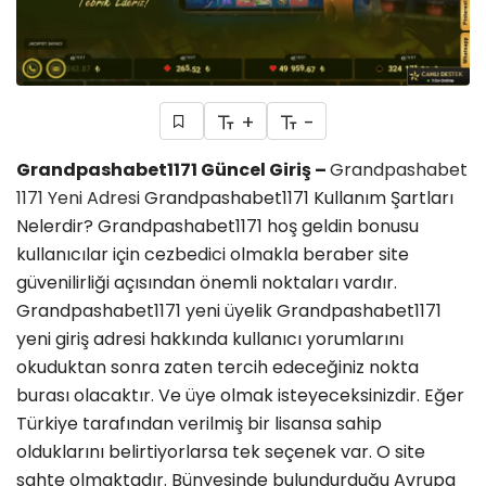
+
-
Grandpashabet1171 Güncel Giriş –
Grandpashabet
1171 Yeni Adresi
Grandpashabet1171 Kullanım Şartları
Nelerdir? Grandpashabet1171 hoş geldin bonusu
kullanıcılar için cezbedici olmakla beraber site
güvenilirliği açısından önemli noktaları vardır.
Grandpashabet1171 yeni üyelik Grandpashabet1171
yeni giriş adresi hakkında kullanıcı yorumlarını
okuduktan sonra zaten tercih edeceğiniz nokta
burası olacaktır. Ve üye olmak isteyeceksinizdir. Eğer
Türkiye tarafından verilmiş bir lisansa sahip
olduklarını belirtiyorlarsa tek seçenek var. O site
sahte olmaktadır. Bünyesinde bulundurduğu Avrupa