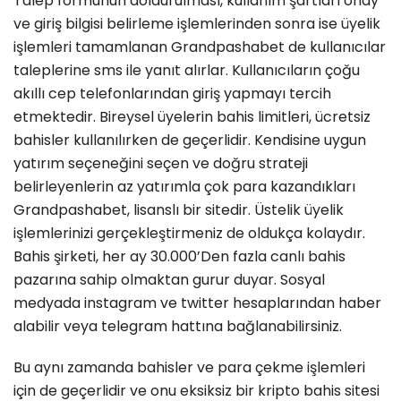
Talep formunun doldurulması, kullanım şartları onay
ve giriş bilgisi belirleme işlemlerinden sonra ise üyelik
işlemleri tamamlanan Grandpashabet de kullanıcılar
taleplerine sms ile yanıt alırlar. Kullanıcıların çoğu
akıllı cep telefonlarından giriş yapmayı tercih
etmektedir. Bireysel üyelerin bahis limitleri, ücretsiz
bahisler kullanılırken de geçerlidir. Kendisine uygun
yatırım seçeneğini seçen ve doğru strateji
belirleyenlerin az yatırımla çok para kazandıkları
Grandpashabet, lisanslı bir sitedir. Üstelik üyelik
işlemlerinizi gerçekleştirmeniz de oldukça kolaydır.
Bahis şirketi, her ay 30.000’Den fazla canlı bahis
pazarına sahip olmaktan gurur duyar. Sosyal
medyada instagram ve twitter hesaplarından haber
alabilir veya telegram hattına bağlanabilirsiniz.
Bu aynı zamanda bahisler ve para çekme işlemleri
için de geçerlidir ve onu eksiksiz bir kripto bahis sitesi