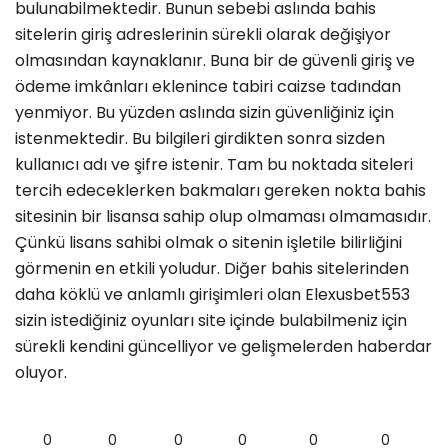
bulunabilmektedir. Bunun sebebi aslında bahis
sitelerin giriş adreslerinin sürekli olarak değişiyor
olmasından kaynaklanır. Buna bir de güvenli giriş ve
ödeme imkânları eklenince tabiri caizse tadından
yenmiyor. Bu yüzden aslında sizin güvenliğiniz için
istenmektedir. Bu bilgileri girdikten sonra sizden
kullanıcı adı ve şifre istenir. Tam bu noktada siteleri
tercih edeceklerken bakmaları gereken nokta bahis
sitesinin bir lisansa sahip olup olmaması olmamasıdır.
Çünkü lisans sahibi olmak o sitenin işletile bilirliğini
görmenin en etkili yoludur. Diğer bahis sitelerinden
daha köklü ve anlamlı girişimleri olan Elexusbet553
sizin istediğiniz oyunları site içinde bulabilmeniz için
sürekli kendini güncelliyor ve gelişmelerden haberdar
oluyor.
0
0
0
0
0
0