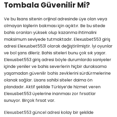
Tombala Güvenilir Mi?
Ve bu lisans sitenin orijinal adresinde üye olan veya
olmayan kişilerin bakması için açıktır. Be bu sitede
bahis oranları yüksek olup kazanma ihtimalini
maksimum seviyede tutmaktadır. Elexusbet553 giriş
adresi Elexusbet5531 olarak değiştirilmiştir. İyi oyunlar
ve bol şans dileriz. Bahis siteleri bunu çok sık yaşar.
Elexusbet553 giriş adresi böyle durumlarda saniyeler
içinde yeniler ve bahis severlerin hiçbir duraksama
yaşamadan
güvenilir bahis
zevklerini sürdürmelerine
olanak sağlar. Lisans sahibi siteler daima ön
plandadır. Aktif şekilde Türkiye’de hizmet veren
Elexusbet553 üyelerine inanması zor fırsatlar
sunuyor. Birçok fırsat var.
Elexusbet553 güncel adresi
kolay bir şekilde