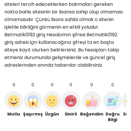
siteleri tercih edeceklerken bakmaları gereken
nokta bahis sitesinin bir lisansa sahip olup olmaması
olmamasıdır. Çünkü lisans sahibi olmak o sitenin
işletile bilirliğini görmenin en etkili yoludur.
Betmatik0192 giriş Hesabımın şifresi Betmatik0192
giriş adresi için kullanacağınız şifreyi ta en başta
siteye kayıt olurken belirlersiniz. Bu hesapları takip
etmeniz durumunda gelişmelerde ve güncel giriş
adreslerinden anında haberdar olabilirsiniz.
0
0
0
0
0
0
Mutlu
Şaşırmış
Üzgün
Sinirli
Beğendim
Doğru
Se
Bilgi