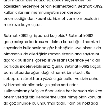
artırmaktır. Betmatik0192 bonus seçenekleri bu
özellikleri nedeniyle tercih edilmektedir. Betmatik0192
kullanıcılarının memnuniyetini son derece
önemsediğinden kesintisiz hizmet verme meselesini
merkeze koymuştur.
Betmatik0192 giriş adresi kaç oldu? Betmatik0192
genç çalışma kadrosu ve daima koruduğu dinamizmi
sayesinde kullanıcıların göz bebeğidir. Üye olsanız da
olmasanız da dilediğiniz zaman sitenin ana sayfasını
açarak bu lisansı görebilir ve lisans üzerinde yer alan
barkodu inceleyebilirsiniz. Çünkü Betmatik0192
kaçak
bahis sitesi
durağan değil dinamik bir sitedir. Bu
sebepten sürekli ara yüzünü günceller ve sizin daha
iyi hizmet alabilmeniz için çaba sarf eder.
Kullanıcıların görüş ve önerilerine her konuda oldukça
önem verdiği gibi kendilerine ulaştırılmış olan konuları
da göz önünde bulundurmaktadır. Tam bu noktada