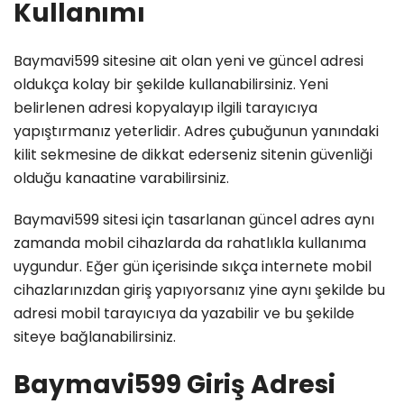
Kullanımı
Baymavi599 sitesine ait olan yeni ve güncel adresi
oldukça kolay bir şekilde kullanabilirsiniz. Yeni
belirlenen adresi kopyalayıp ilgili tarayıcıya
yapıştırmanız yeterlidir. Adres çubuğunun yanındaki
kilit sekmesine de dikkat ederseniz sitenin güvenliği
olduğu kanaatine varabilirsiniz.
Baymavi599 sitesi için tasarlanan güncel adres aynı
zamanda mobil cihazlarda da rahatlıkla kullanıma
uygundur. Eğer gün içerisinde sıkça internete mobil
cihazlarınızdan giriş yapıyorsanız yine aynı şekilde bu
adresi mobil tarayıcıya da yazabilir ve bu şekilde
siteye bağlanabilirsiniz.
Baymavi599 Giriş Adresi