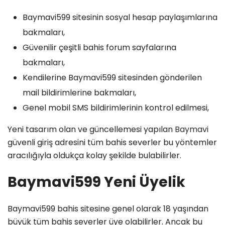
Baymavi599 sitesinin sosyal hesap paylaşımlarına
bakmaları,
Güvenilir çeşitli bahis forum sayfalarına
bakmaları,
Kendilerine Baymavi599 sitesinden gönderilen
mail bildirimlerine bakmaları,
Genel mobil SMS bildirimlerinin kontrol edilmesi,
Yeni tasarım olan ve güncellemesi yapılan
Baymavi
güvenli giriş adresini tüm bahis severler bu yöntemler
aracılığıyla oldukça kolay şekilde bulabilirler.
Baymavi599 Yeni Üyelik
Baymavi599 bahis sitesine genel olarak 18 yaşından
büyük tüm bahis severler üye olabilirler. Ancak bu