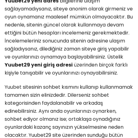
Yuubet29 yeni adres
bilgilerine ulaşım
sağlayamadıysanız, siteye anonim olarak girmeniz ve
oyun oynamanız maalesef mümkün olmayacaktır. Bu
nedenle, sitenin güncel olarak kullanmaya devam
ettiğini bütün hesapları incelemeniz gerekmektedir.
İncelemeleriniz sonucunda sitenin adresine ulaşım
sağladıysanız, dilediğiniz zaman siteye giriş yapabilir
ve oyunlarınızı oynamaya başlayabilirsiniz. Üstelik
Yuubet29 yeni giriş adresi
üzerinden birçok farklı
kişiyle tanışabilir ve oyunlarınızı oynayabilirsiniz.
Yuubet
sitesinin sohbet kısmını kullanıp kullanmamak
tamamen sizin elinizdedir. Dilerseniz sohbet
kategorisinden faydalanabilir ve arkadaş
edinebilirsiniz. Aynı anda oyunlarınızı oynarken,
sohbet ediyor olmanız ise; ortaklaşa oynadığınız
oyunlardaki kazanç sayınızın yükselmesine neden
olacaktır. Yuubet29 site üzerinden sunduğu bütün