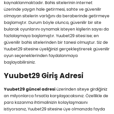
kaynaklanmaktadır. Bahis sitelerinin internet
üzerinde yaygın hale getirmesi, sahte ve güvenilir
olmayan sitelerin varlığını da beraberinde getirmeye
başlamıştır. Durum böyle olunca, güvenilir bir site
bularak oyunlarını oynamak isteyen kişilerin sayısı da
fazlalaşmaya başlamıştır. Yuubet29 sitesi ise; en
güvenilir bahis sitelerinden bir tanesi olmuştur. Siz de
Yuubet29 sitesine üyeliğinizi gerçekleştirerek güvenilir
oyun seçeneklerinden faydalanmaya
başlayabilirsiniz.
Yuubet29 Giriş Adresi
Yuubet29 güncel adresi
üzerinden siteye girdiğiniz
an milyonlarca fırsatla karşılaşacaksınız. Özellikle de
para kazanma ihtimalinizin kolaylaşmasını
istiyorsanız, Yuubet29 sitesine üye olmanızda fayda