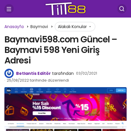
Anasayfa
Baymavi
Alakalı Konular
Baymavi598.com Güncel –
Baymavi 598 Yeni Giriş
Adresi
Betlantis Editör
tarafından
03/02/2021
25/08/2022 tarihinde düzenlendi