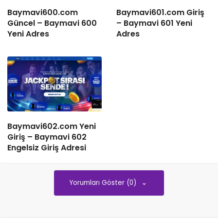
Baymavi600.com
Baymavi601.com Giriş
Güncel – Baymavi 600
– Baymavi 601 Yeni
Yeni Adres
Adres
Baymavi602.com Yeni
Giriş – Baymavi 602
Engelsiz Giriş Adresi
Yorumları Göster (0)