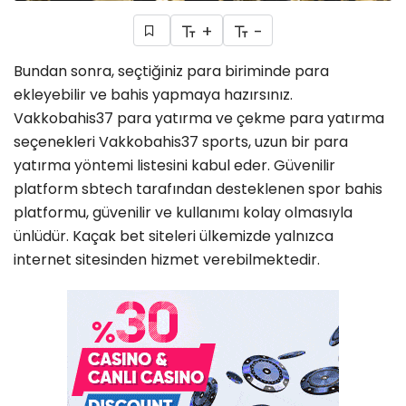
+
-
Bundan sonra, seçtiğiniz para biriminde para
ekleyebilir ve bahis yapmaya hazırsınız.
Vakkobahis37 para yatırma ve çekme para yatırma
seçenekleri Vakkobahis37 sports, uzun bir para
yatırma yöntemi listesini kabul eder. Güvenilir
platform sbtech tarafından desteklenen spor bahis
platformu, güvenilir ve kullanımı kolay olmasıyla
ünlüdür. Kaçak bet siteleri ülkemizde yalnızca
internet sitesinden hizmet verebilmektedir.