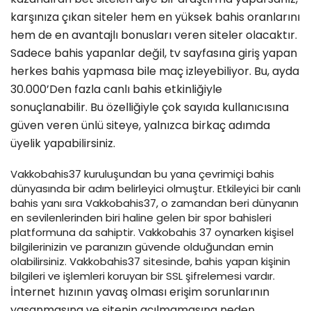
karşınıza çıkan siteler hem en yüksek bahis oranlarını
hem de en avantajlı bonusları veren siteler olacaktır.
Sadece bahis yapanlar değil, tv sayfasına giriş yapan
herkes bahis yapmasa bile maç izleyebiliyor. Bu, ayda
30.000’Den fazla canlı bahis etkinliğiyle
sonuçlanabilir. Bu özelliğiyle çok sayıda kullanıcısına
güven veren ünlü siteye, yalnızca birkaç adımda
üyelik yapabilirsiniz.
Vakkobahis37 kuruluşundan bu yana çevrimiçi bahis
dünyasında bir adım belirleyici olmuştur. Etkileyici bir canlı
bahis yanı sıra Vakkobahis37, o zamandan beri dünyanın
en sevilenlerinden biri haline gelen bir spor bahisleri
platformuna da sahiptir. Vakkobahis 37 oynarken kişisel
bilgilerinizin ve paranızın güvende olduğundan emin
olabilirsiniz. Vakkobahis37 sitesinde, bahis yapan kişinin
bilgileri ve işlemleri koruyan bir SSL şifrelemesi vardır.
İnternet hızının yavaş olması erişim sorunlarının
yaşanmasına ve sitenin açılmamasına neden