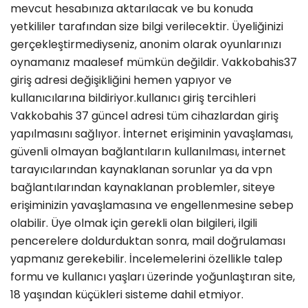
mevcut hesabınıza aktarılacak ve bu konuda
yetkililer tarafından size bilgi verilecektir. Üyeliğinizi
gerçekleştirmediyseniz, anonim olarak oyunlarınızı
oynamanız maalesef mümkün değildir. Vakkobahis37
giriş adresi değişikliğini hemen yapıyor ve
kullanıcılarına bildiriyor.kullanıcı giriş tercihleri
Vakkobahis 37 güncel adresi tüm cihazlardan giriş
yapılmasını sağlıyor. İnternet erişiminin yavaşlaması,
güvenli olmayan bağlantıların kullanılması, internet
tarayıcılarından kaynaklanan sorunlar ya da vpn
bağlantılarından kaynaklanan problemler, siteye
erişiminizin yavaşlamasına ve engellenmesine sebep
olabilir. Üye olmak için gerekli olan bilgileri, ilgili
pencerelere doldurduktan sonra, mail doğrulaması
yapmanız gerekebilir. İncelemelerini özellikle talep
formu ve kullanıcı yaşları üzerinde yoğunlaştıran site,
18 yaşından küçükleri sisteme dahil etmiyor.