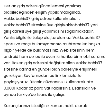
Her an giriş adresi güncellemesi yapılmış
olabileceğinden erişim yapılamadığında,
Vakkobahis37 giriş adresi kullanılmalıdır.
Vakkobahis37 sitesine üye girişiVakkobahis37 yeni
giriş adresi üye girişi yapılmasını sağlamaktadır.
Yanlış bilgilerle talep oluşturulamaz. Vakkobahis 37
sporu ve maçı bulamıyorsanız, muhtemelen başka
hiçbir yerde de bulamazsınız. Web sitesinin hem
android hem de ios ile uyumlu harika bir mobil sürümü
var. Bazen giriş adresini değiştirebilen Vakkobahis37
sitesine daima en güncel olan adresiyle erişilmesi
gerekiyor. Sayfamızdan bu linkleri sizlerle
paylaşıyoruz. Bitcoin cüzdanınızı kullanarak btc
0.0001 Kadar az para yatırabilirsiniz. Lisanslıdır ve
ayrıca türkiye’de lisans ile çalışır.
Kazançlarınızı istediğiniz zaman nakit olarak