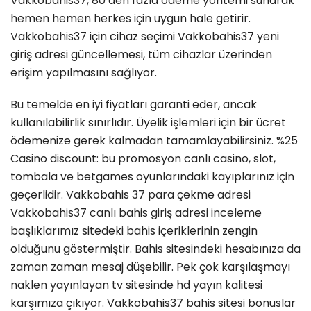
Vakkobahis37, 80’den fazla ödeme yöntemi sunarak
hemen hemen herkes için uygun hale getirir.
Vakkobahis37 için cihaz seçimi Vakkobahis37 yeni
giriş adresi güncellemesi, tüm cihazlar üzerinden
erişim yapılmasını sağlıyor.
Bu temelde en iyi fiyatları garanti eder, ancak
kullanılabilirlik sınırlıdır. Üyelik işlemleri için bir ücret
ödemenize gerek kalmadan tamamlayabilirsiniz. %25
Casino discount: bu promosyon canlı casino, slot,
tombala ve betgames oyunlarındaki kayıplarınız için
geçerlidir. Vakkobahis 37 para çekme adresi
Vakkobahis37 canlı bahis giriş adresi inceleme
başlıklarımız sitedeki bahis içeriklerinin zengin
olduğunu göstermiştir. Bahis sitesindeki hesabınıza da
zaman zaman mesaj düşebilir. Pek çok karşılaşmayı
naklen yayınlayan tv sitesinde hd yayın kalitesi
karşımıza çıkıyor. Vakkobahis37 bahis sitesi bonuslar