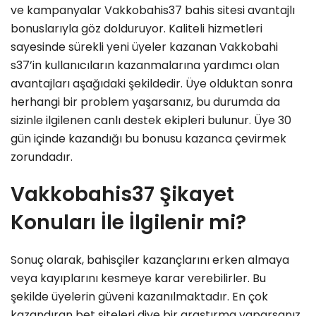
ve kampanyalar Vakkobahis37 bahis sitesi avantajlı
bonuslarıyla göz dolduruyor. Kaliteli hizmetleri
sayesinde sürekli yeni üyeler kazanan Vakkobahi
s37’in kullanıcıların kazanmalarına yardımcı olan
avantajları aşağıdaki şekildedir. Üye olduktan sonra
herhangi bir problem yaşarsanız, bu durumda da
sizinle ilgilenen canlı destek ekipleri bulunur. Üye 30
gün içinde kazandığı bu bonusu kazanca çevirmek
zorundadır.
Vakkobahis37 Şikayet
Konuları İle İlgilenir mi?
Sonuç olarak, bahisçiler kazançlarını erken almaya
veya kayıplarını kesmeye karar verebilirler. Bu
şekilde üyelerin güveni kazanılmaktadır. En çok
kazandıran bet siteleri diye bir araştırma yaparsanız,