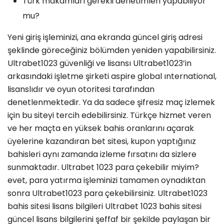
Türk makamları gerekli denetimleri yapabiliyor
mu?
Yeni giriş işleminizi, ana ekranda güncel giriş adresi
şeklinde göreceğiniz bölümden yeniden yapabilirsiniz.
Ultrabet1023 güvenliği ve lisansı Ultrabet1023’in
arkasındaki işletme şirketi aspire global ınternational,
lisanslıdır ve oyun otoritesi tarafından
denetlenmektedir. Ya da sadece şifresiz maç izlemek
için bu siteyi tercih edebilirsiniz. Türkçe hizmet veren
ve her maçta en yüksek bahis oranlarını açarak
üyelerine kazandıran bet sitesi, kupon yaptığınız
bahisleri aynı zamanda izleme fırsatını da sizlere
sunmaktadır. Ultrabet 1023 para çekebilir miyim?
evet, para yatırma işleminizi tamamen oynadıktan
sonra Ultrabet1023 para çekebilirsiniz. Ultrabet1023
bahis sitesi lisans bilgileri Ultrabet 1023 bahis sitesi
güncel lisans bilgilerini şeffaf bir şekilde paylaşan bir