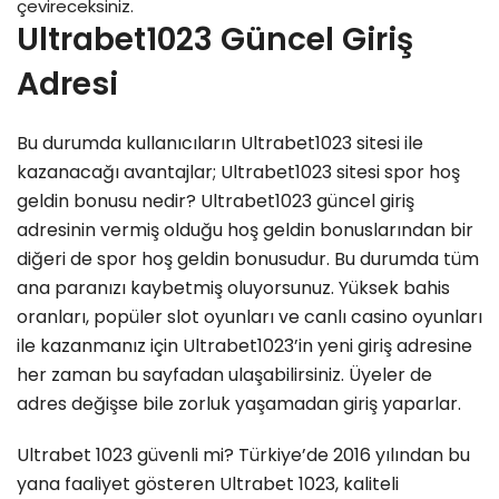
çevireceksiniz.
Ultrabet1023 Güncel Giriş
Adresi
Bu durumda kullanıcıların Ultrabet1023 sitesi ile
kazanacağı avantajlar; Ultrabet1023 sitesi spor hoş
geldin bonusu nedir? Ultrabet1023 güncel giriş
adresinin vermiş olduğu hoş geldin bonuslarından bir
diğeri de spor hoş geldin bonusudur. Bu durumda tüm
ana paranızı kaybetmiş oluyorsunuz. Yüksek bahis
oranları, popüler slot oyunları ve canlı casino oyunları
ile kazanmanız için Ultrabet1023’in yeni giriş adresine
her zaman bu sayfadan ulaşabilirsiniz. Üyeler de
adres değişse bile zorluk yaşamadan giriş yaparlar.
Ultrabet 1023 güvenli mi? Türkiye’de 2016 yılından bu
yana faaliyet gösteren Ultrabet 1023, kaliteli