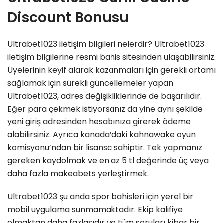
Discount Bonusu
Ultrabet1023 iletişim bilgileri nelerdir? Ultrabet1023
iletişim bilgilerine resmi bahis sitesinden ulaşabilirsiniz.
Üyelerinin keyif alarak kazanmaları için gerekli ortamı
sağlamak için sürekli güncellemeler yapan
Ultrabet1023, adres değişikliklerinde de başarılıdır.
Eğer para çekmek istiyorsanız da yine aynı şekilde
yeni giriş adresinden hesabınıza girerek ödeme
alabilirsiniz. Ayrıca kanada’daki kahnawake oyun
komisyonu’ndan bir lisansa sahiptir. Tek yapmanız
gereken kaydolmak ve en az 5 tl değerinde üç veya
daha fazla makeabets yerleştirmek.
Ultrabet1023 şu ​​anda spor bahisleri için yerel bir
mobil uygulama sunmamaktadır. Ekip kalifiye
olmaktan daha fazlasıdır ve tüm soruları kibar bir