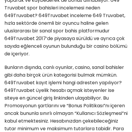
yaparak ve kaybederek de bonus alınabiliyor. 649
Truvabet spor bahisleri incelemesi neden
649Truvabet? 649Truvabet inceleme 649 Truvabet,
hızla sektörde önemli bir oyuncu haline gelen
uluslararası bir sanal spor bahis platformudur
649Truvabet 2017’de piyasaya sürüldü ve ayrıca çok
sayıda eğlenceli oyunun bulunduğu bir casino bölümü
de içeriyor.
Bunların dışında, canlı oyunlar, casino, sanal bahisler
gibi daha birçok ürün kategorisi bulmak mümkün.
649Truvabet kayıt işlemi hangi adresten yapılıyor?
649Truvabet üyelik hesabı açmak isteyenler ise
siteye en güncel giriş linkinden ulaşabiliyor. Bu
Promosyonun şartlarını ve “Bonus Politikası”nı içeren
ancak bununla sınırlı olmayan “Kullanıcı Sözleşmesi”ni
kabul etmektesiniz. Hesabınızdan çekebileceğiniz
tutar minimum ve maksimum tutarlara tabidir. Para