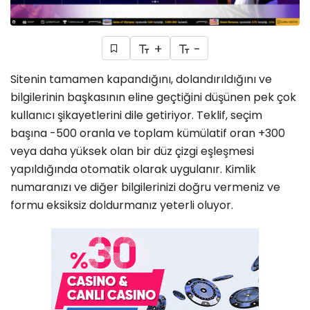
+
-
Sitenin tamamen kapandığını, dolandırıldığını ve
bilgilerinin başkasının eline geçtiğini düşünen pek çok
kullanıcı şikayetlerini dile getiriyor. Teklif, seçim
başına -500 oranla ve toplam kümülatif oran +300
veya daha yüksek olan bir düz çizgi eşleşmesi
yapıldığında otomatik olarak uygulanır. Kimlik
numaranızı ve diğer bilgilerinizi doğru vermeniz ve
formu eksiksiz doldurmanız yeterli oluyor.