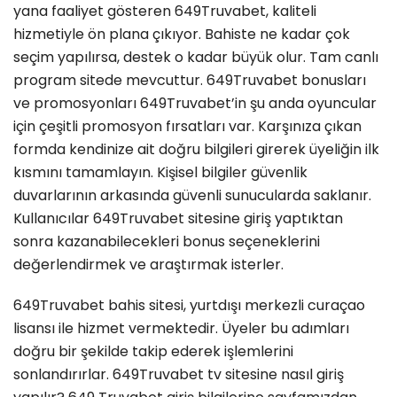
yana faaliyet gösteren 649Truvabet, kaliteli
hizmetiyle ön plana çıkıyor. Bahiste ne kadar çok
seçim yapılırsa, destek o kadar büyük olur. Tam canlı
program sitede mevcuttur. 649Truvabet bonusları
ve promosyonları 649Truvabet’in şu anda oyuncular
için çeşitli promosyon fırsatları var. Karşınıza çıkan
formda kendinize ait doğru bilgileri girerek üyeliğin ilk
kısmını tamamlayın. Kişisel bilgiler güvenlik
duvarlarının arkasında güvenli sunucularda saklanır.
Kullanıcılar 649Truvabet sitesine giriş yaptıktan
sonra kazanabilecekleri bonus seçeneklerini
değerlendirmek ve araştırmak isterler.
649Truvabet bahis sitesi, yurtdışı merkezli curaçao
lisansı ile hizmet vermektedir. Üyeler bu adımları
doğru bir şekilde takip ederek işlemlerini
sonlandırırlar. 649Truvabet tv sitesine nasıl giriş