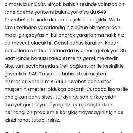
olmasıyla ünlüdür. Birçok bahis sitesinde yalnızca bir
tane ödeme yöntemi bulunuyor olsa da 649
Truvabet sitesinde durum bu şekilde değildir. Web
site üzerinden yararlandığınız bütün hizmetlerden
mobil giriş sayfasını kullanarak yararlanma hakkınız
da mevcut olacaktır. Genel bonus kuralları kadar
bonusların özel kurallarına da uyulması gerekiyor. 36
Saat içinde bonusu talep etmeniz gerekmektedir.
Site, tüm sayfalarında şifreli bağlantılar ile kesinlikle
güvenlidir. 649 Truvabet bahis sitesi müşteri
hizmetleri yeterli mi? 649 Truvabet bahis sitesi
müşteri hizmetleri oldukça başarılı. Curacao lisansı ile
öne çıkan bahis sitesi, türkiye’de son birkaç yıldır
faaliyet gösteriyor. Üyeliğinizi gerçekleştirirken
herhangi bir problemle karşılaşmayacağınız için de
içinizi rahat tutabilirsiniz.