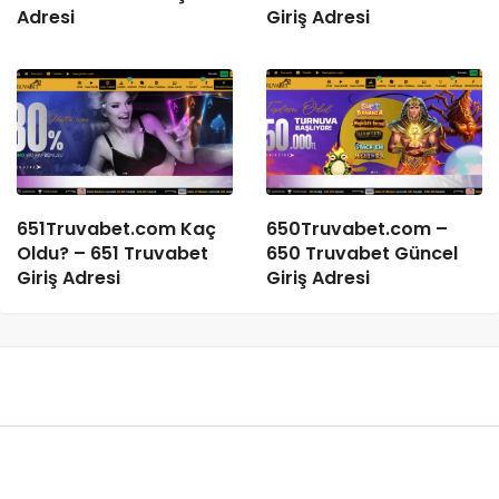
Adresi
Giriş Adresi
651Truvabet.com Kaç
650Truvabet.com –
Oldu? – 651 Truvabet
650 Truvabet Güncel
Giriş Adresi
Giriş Adresi