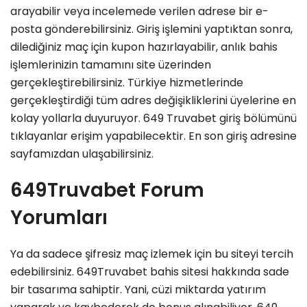
arayabilir veya incelemede verilen adrese bir e-
posta gönderebilirsiniz. Giriş işlemini yaptıktan sonra,
dilediğiniz maç için kupon hazırlayabilir, anlık bahis
işlemlerinizin tamamını site üzerinden
gerçekleştirebilirsiniz. Türkiye hizmetlerinde
gerçekleştirdiği tüm adres değişikliklerini üyelerine en
kolay yollarla duyuruyor. 649 Truvabet giriş bölümünü
tıklayanlar erişim yapabilecektir. En son giriş adresine
sayfamızdan ulaşabilirsiniz.
649Truvabet Forum
Yorumları
Ya da sadece şifresiz maç izlemek için bu siteyi tercih
edebilirsiniz. 649Truvabet bahis sitesi hakkında sade
bir tasarıma sahiptir. Yani, cüzi miktarda yatırım