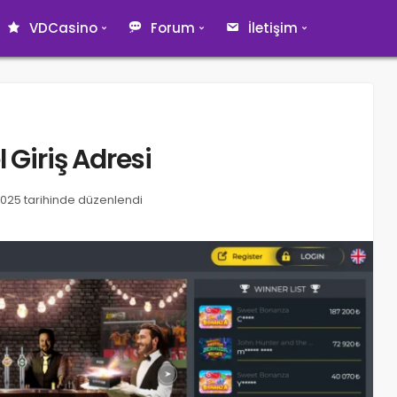
VDCasino
Forum
İletişim
 Giriş Adresi
025 tarihinde düzenlendi