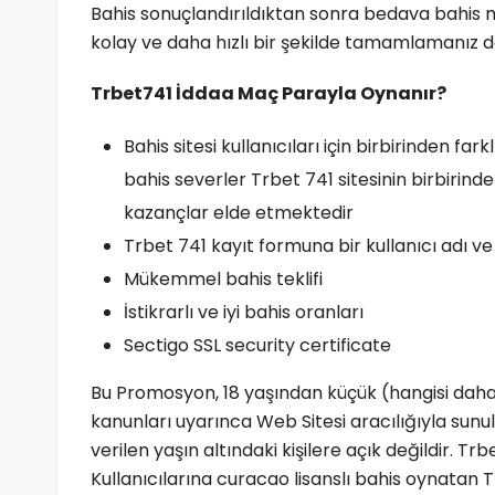
Bahis sonuçlandırıldıktan sonra bedava bahis mi
kolay ve daha hızlı bir şekilde tamamlamanız 
Trbet741 İddaa Maç Parayla Oynanır?
Bahis sitesi kullanıcıları için birbirinden fa
bahis severler Trbet 741 sitesinin birbirind
kazançlar elde etmektedir 
Mükemmel bahis teklifi
İstikrarlı ve iyi bahis oranları
Sectigo SSL security certificate
Bu Promosyon, 18 yaşından küçük (hangisi daha y
kanunları uyarınca Web Sitesi aracılığıyla sunu
verilen yaşın altındaki kişilere açık değildir. Tr
Kullanıcılarına curacao lisanslı bahis oynatan Tr