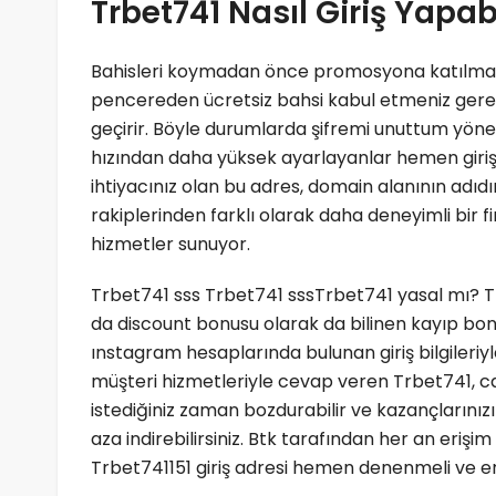
Trbet741 Nasıl Giriş Yapab
Bahisleri koymadan önce promosyona katılmanı
pencereden ücretsiz bahsi kabul etmeniz gereke
geçirir. Böyle durumlarda şifremi unuttum yönerg
hızından daha yüksek ayarlayanlar hemen giriş 
ihtiyacınız olan bu adres, domain alanının adıdır y
rakiplerinden farklı olarak daha deneyimli bir fi
hizmetler sunuyor.
Trbet741 sss Trbet741 sssTrbet741 yasal mı? T
da discount bonusu olarak da bilinen kayıp bo
ınstagram hesaplarında bulunan giriş bilgileriyl
müşteri hizmetleriyle cevap veren Trbet741, canl
istediğiniz zaman bozdurabilir ve kazançlarınızı
aza indirebilirsiniz. Btk tarafından her an erişi
Trbet741151 giriş adresi hemen denenmeli ve eri