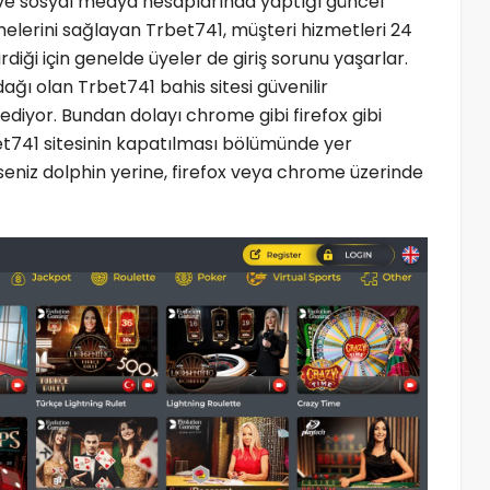
ı ve sosyal medya hesaplarında yaptığı güncel
melerini sağlayan Trbet741, müşteri hizmetleri 24
tirdiği için genelde üyeler de giriş sorunu yaşarlar.
dağı olan Trbet741 bahis sitesi güvenilir
yor. Bundan dolayı chrome gibi firefox gibi
bet741 sitesinin kapatılması bölümünde yer
erseniz dolphin yerine, firefox veya chrome üzerinde