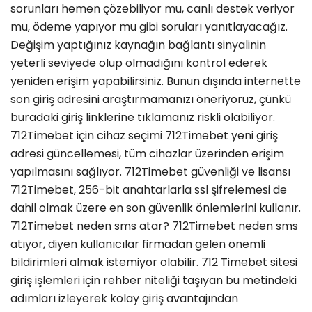
sorunları hemen çözebiliyor mu, canlı destek veriyor
mu, ödeme yapıyor mu gibi soruları yanıtlayacağız.
Değişim yaptığınız kaynağın bağlantı sinyalinin
yeterli seviyede olup olmadığını kontrol ederek
yeniden erişim yapabilirsiniz. Bunun dışında internette
son giriş adresini araştırmamanızı öneriyoruz, çünkü
buradaki giriş linklerine tıklamanız riskli olabiliyor.
712Timebet için cihaz seçimi 712Timebet yeni giriş
adresi güncellemesi, tüm cihazlar üzerinden erişim
yapılmasını sağlıyor. 712Timebet güvenliği ve lisansı
712Timebet, 256-bit anahtarlarla ssl şifrelemesi de
dahil olmak üzere en son güvenlik önlemlerini kullanır.
712Timebet neden sms atar? 712Timebet neden sms
atıyor, diyen kullanıcılar firmadan gelen önemli
bildirimleri almak istemiyor olabilir. 712 Timebet sitesi
giriş işlemleri için rehber niteliği taşıyan bu metindeki
adımları izleyerek kolay giriş avantajından