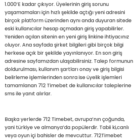
1.000’E kadar çıkıyor. Üyelerinin giriş sorunu
yaşamamaları için hızlı şekilde açtığı yeni adresini
birçok platform üzerinden aynı anda duyuran sitede
eski kullanıcılar hesap açmadan giriş yapabilirler.
Yeniden açılan sitenin en yeni giriş linkine ihtiyacınız
oluyor. Ana sayfada şirket bilgileri gibi birçok bilgi
herkese açık bir şekilde yayınlanıyor. En son giriş
adresine sayfamızdan ulaşabilirsiniz. Talep formunun
doldurulması, kullanım şartları onay ve giriş bilgisi
belirleme işlemlerinden sonra ise üyelik işlemleri
tamamlanan 712 Timebet de kullanıcılar taleplerine
sms ile yanıt alırlar.
Başka yerlerde 712 Timebet, avrupa’nın çoğunda,
yani türkiye ve almanya’da popülerdir. Tabii ki,canlı
veya oyun içi bahisler de mevcuttur. 712Timebet