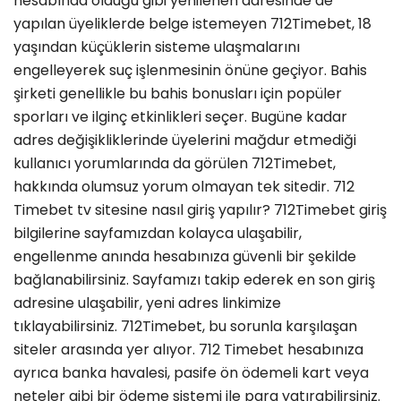
hesabında olduğu gibi yenilenen adresinde de
yapılan üyeliklerde belge istemeyen 712Timebet, 18
yaşından küçüklerin sisteme ulaşmalarını
engelleyerek suç işlenmesinin önüne geçiyor. Bahis
şirketi genellikle bu bahis bonusları için popüler
sporları ve ilginç etkinlikleri seçer. Bugüne kadar
adres değişikliklerinde üyelerini mağdur etmediği
kullanıcı yorumlarında da görülen 712Timebet,
hakkında olumsuz yorum olmayan tek sitedir. 712
Timebet tv sitesine nasıl giriş yapılır? 712Timebet giriş
bilgilerine sayfamızdan kolayca ulaşabilir,
engellenme anında hesabınıza güvenli bir şekilde
bağlanabilirsiniz. Sayfamızı takip ederek en son giriş
adresine ulaşabilir, yeni adres linkimize
tıklayabilirsiniz. 712Timebet, bu sorunla karşılaşan
siteler arasında yer alıyor. 712 Timebet hesabınıza
ayrıca banka havalesi, pasife ön ödemeli kart veya
neteler gibi bir ödeme sistemi ile para yatırabilirsiniz.