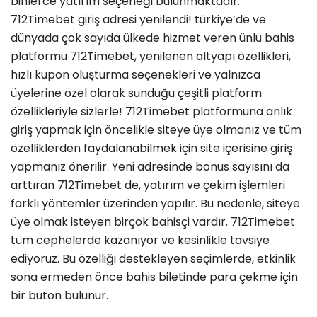
binlerce yatırım seçeneği bulunmaktadır.
712Timebet giriş adresi yenilendi! türkiye’de ve
dünyada çok sayıda ülkede hizmet veren ünlü bahis
platformu 712Timebet, yenilenen altyapı özellikleri,
hızlı kupon oluşturma seçenekleri ve yalnızca
üyelerine özel olarak sunduğu çeşitli platform
özellikleriyle sizlerle! 712Timebet platformuna anlık
giriş yapmak için öncelikle siteye üye olmanız ve tüm
özelliklerden faydalanabilmek için site içerisine giriş
yapmanız önerilir. Yeni adresinde bonus sayısını da
arttıran 712Timebet de, yatırım ve çekim işlemleri
farklı yöntemler üzerinden yapılır. Bu nedenle, siteye
üye olmak isteyen birçok bahisçi vardır. 712Timebet
tüm cephelerde kazanıyor ve kesinlikle tavsiye
ediyoruz. Bu özelliği destekleyen seçimlerde, etkinlik
sona ermeden önce bahis biletinde para çekme için
bir buton bulunur.