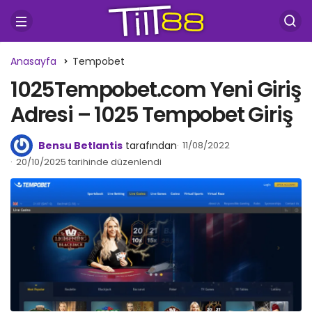
Anasayfa
Tempobet
1025Tempobet.com Yeni Giriş
Adresi – 1025 Tempobet Giriş
Bensu Betlantis
tarafından
11/08/2022
20/10/2025 tarihinde düzenlendi