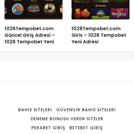
1026Tempobet.com
1028Tempobet.com
Güncel Giriş Adresi –
Giris – 1028 Tempobet
1026 Tempobet Yeni
Yeni Adresi
BAHIS SITELERI
GÜVENILIR BAHIS SITELERI
DENEME BONUSU VEREN SITELER
PERABET GIRIŞ
BETEBET GIRIŞ