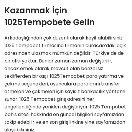
Kazanmak İçin
1025Tempobete Gelin
Arkadaşlığından çok düzenli olarak keyif alabilirsiniz.
1025 Tempobet firmasına firmanın curacao’daki açık
adresinden ulaşmak mümkün değildir. Türkiye’de de
bir ofisi yoktur. Bunlar zaman zaman değiştirilir,
ancak örnek olarak mevcut olan benzersiz
tekliflerden birkaçı: 1025Tempobet para yatırma ve
çekme seçenekleri, oyunculara paralarını transfer
etmeleri ve çekmeleri için sayısız bankacılık yöntemi
sunar. 1025 Tempobet giriş adresini her
engellendiğinde yeniden değiştiriyor. 1025 Tempobet
bahis sitesi hakkında en güncel bilgileri sayfamızdan
takip edebilir ve en son giriş linkine yine sayfamızdan
ulaşabilirsiniz.