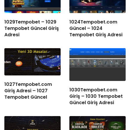
1029Tempobet – 1029
1024Tempobet.com
Tempobet Güncel Giriş
Güncel – 1024
Adresi
Tempobet Giriş Adresi
1027Tempobet.com
1030Tempobet.com
Giriş Adresi – 1027
Giriş – 1030 Tempobet
Tempobet Güncel
Güncel Giriş Adresi