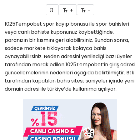
+
-
1025Tempobet spor kayıp bonusu ile spor bahisleri
veya canlı bahiste kuponunuz kaybettiğinde,
paranızın bir kısmını geri alabilirsiniz. Bundan sonra,
sadece markete tıklayarak kolayca bahis
oynayabilirsiniz. Neden adresini yenilediği bazı üyeler
tarafından merak edilen 1025Tempobet’in giriş adresi
güncellemelerinin nedenleri aşağıda belirtilmiştir. Btk
tarafından kapatılan bahis sitesi, saniyeler içinde yeni
domain adresi ile türkiye’de kullanıma açılıyor.