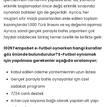
etkinlik başlamadan önce değil, etkinlik sırasında
oynanan bahisler için de geçerlidir. Ayrıca, her
müşteri sıfır marjlı pazarlardan elde edilen toplam
kazançlarda 1.000 Türk lirasını ve eş değerini aşamaz.
Ayrıca, sanal gerçek parayla bahis yaparken çok
faydalı olabilecek birkaç temel özellik ile birlikte gelir.
1025Tempobet e-futbol oynarken hangi kurallar
göz önünde bulundurulur? E-Futbol oynamak
için yapılması gerekenler aşağıda sıralanıyor;
Kabul edilen ödeme yöntemlerinin uzun listesi
Gerçek parayla bahis oynayanlar için özel
sadakat programı
7/24 canlı destek
Artan üye sayısına bağlı olarak yapılan alt yapı