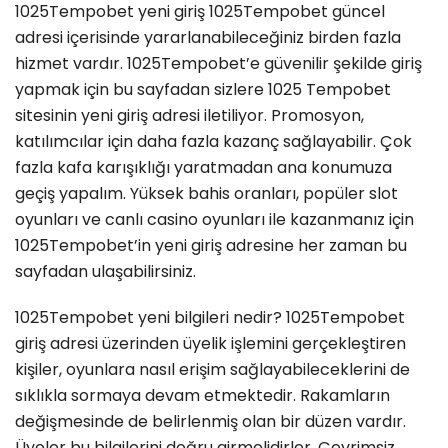
1025Tempobet yeni giriş 1025Tempobet güncel
adresi içerisinde yararlanabileceğiniz birden fazla
hizmet vardır. 1025Tempobet’e güvenilir şekilde giriş
yapmak için bu sayfadan sizlere 1025 Tempobet
sitesinin yeni giriş adresi iletiliyor. Promosyon,
katılımcılar için daha fazla kazanç sağlayabilir. Çok
fazla kafa karışıklığı yaratmadan ana konumuza
geçiş yapalım. Yüksek bahis oranları, popüler slot
oyunları ve canlı casino oyunları ile kazanmanız için
1025Tempobet’in yeni giriş adresine her zaman bu
sayfadan ulaşabilirsiniz.
1025Tempobet yeni bilgileri nedir? 1025Tempobet
giriş adresi üzerinden üyelik işlemini gerçekleştiren
kişiler, oyunlara nasıl erişim sağlayabileceklerini de
sıklıkla sormaya devam etmektedir. Rakamların
değişmesinde de belirlenmiş olan bir düzen vardır.
Üyeler bu bilgilerini doğru girmelidirler. Çevrimsiz