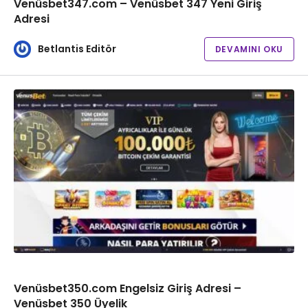
Venüsbet347.com – Venüsbet 347 Yeni Giriş
Adresi
Betlantis Editör
DEVAMINI OKU
Venüsbet350.com Engelsiz Giriş Adresi –
Venüsbet 350 Üyelik