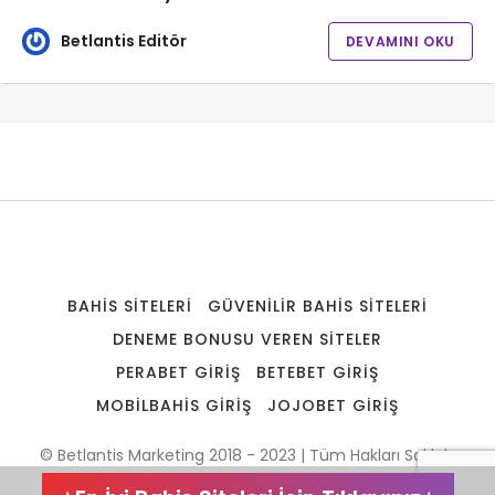
Betlantis Editör
DEVAMINI OKU
BAHIS SITELERI
GÜVENILIR BAHIS SITELERI
DENEME BONUSU VEREN SITELER
PERABET GIRIŞ
BETEBET GIRIŞ
MOBILBAHIS GIRIŞ
JOJOBET GIRIŞ
© Betlantis Marketing 2018 - 2023 | Tüm Hakları Saklıdır