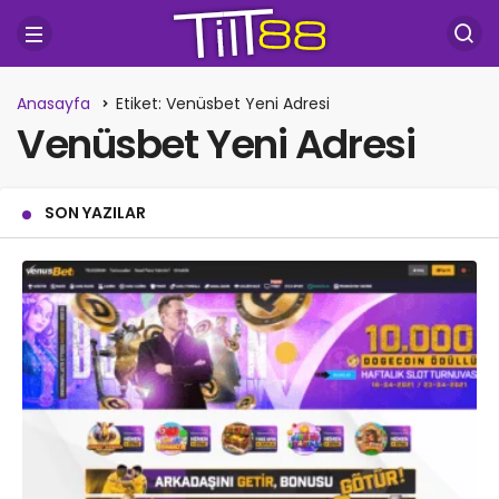
Anasayfa
Etiket: Venüsbet Yeni Adresi
Venüsbet Yeni Adresi
SON YAZILAR