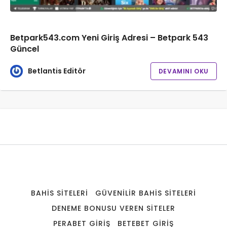
Betpark543.com Yeni Giriş Adresi – Betpark 543
Güncel
Betlantis Editör
DEVAMINI OKU
BAHIS SITELERI
GÜVENILIR BAHIS SITELERI
DENEME BONUSU VEREN SITELER
PERABET GIRIŞ
BETEBET GIRIŞ