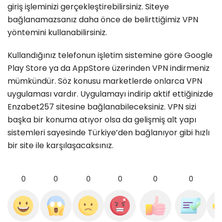
giriş işleminizi gerçekleştirebilirsiniz. Siteye
bağlanamazsanız daha önce de belirttiğimiz VPN
yöntemini kullanabilirsiniz.
Kullandığınız telefonun işletim sistemine göre Google
Play Store ya da AppStore üzerinden VPN indirmeniz
mümkündür. Söz konusu marketlerde onlarca VPN
uygulaması vardır. Uygulamayı indirip aktif ettiğinizde
Enzabet257 sitesine bağlanabileceksiniz. VPN sizi
başka bir konuma atıyor olsa da gelişmiş alt yapı
sistemleri sayesinde Türkiye’den bağlanıyor gibi hızlı
bir site ile karşılaşacaksınız.
0
0
0
0
0
0