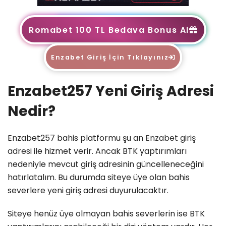
Romabet 100 TL Bedava Bonus Al
Enzabet Giriş İçin Tıklayınız
Enzabet257 Yeni Giriş Adresi
Nedir?
Enzabet257 bahis platformu şu an
Enzabet giriş
adresi
ile hizmet verir. Ancak BTK yaptırımları
nedeniyle mevcut giriş adresinin güncelleneceğini
hatırlatalım. Bu durumda siteye üye olan bahis
severlere yeni giriş adresi duyurulacaktır.
Siteye henüz üye olmayan bahis severlerin ise BTK