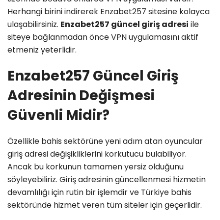
Herhangi birini indirerek Enzabet257 sitesine kolayca
ulaşabilirsiniz.
Enzabet257 güncel giriş adresi
ile
siteye bağlanmadan önce VPN uygulamasını aktif
etmeniz yeterlidir.
Enzabet257 Güncel Giriş
Adresinin Değişmesi
Güvenli Midir?
Özellikle bahis sektörüne yeni adım atan oyuncular
giriş adresi değişikliklerini korkutucu bulabiliyor.
Ancak bu korkunun tamamen yersiz olduğunu
söyleyebiliriz. Giriş adresinin güncellenmesi hizmetin
devamlılığı için rutin bir işlemdir ve Türkiye bahis
sektöründe hizmet veren tüm siteler için geçerlidir.