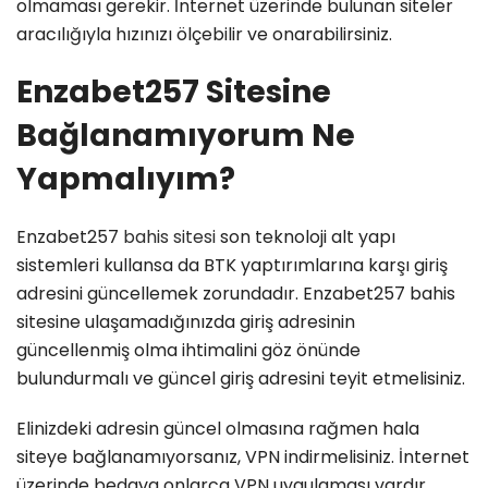
olmaması gerekir. İnternet üzerinde bulunan siteler
aracılığıyla hızınızı ölçebilir ve onarabilirsiniz.
Enzabet257 Sitesine
Bağlanamıyorum Ne
Yapmalıyım?
Enzabet257
bahis sitesi
son teknoloji alt yapı
sistemleri kullansa da BTK yaptırımlarına karşı giriş
adresini güncellemek zorundadır. Enzabet257 bahis
sitesine ulaşamadığınızda giriş adresinin
güncellenmiş olma ihtimalini göz önünde
bulundurmalı ve güncel giriş adresini teyit etmelisiniz.
Elinizdeki adresin güncel olmasına rağmen hala
siteye bağlanamıyorsanız, VPN indirmelisiniz. İnternet
üzerinde bedava onlarca VPN uygulaması vardır.