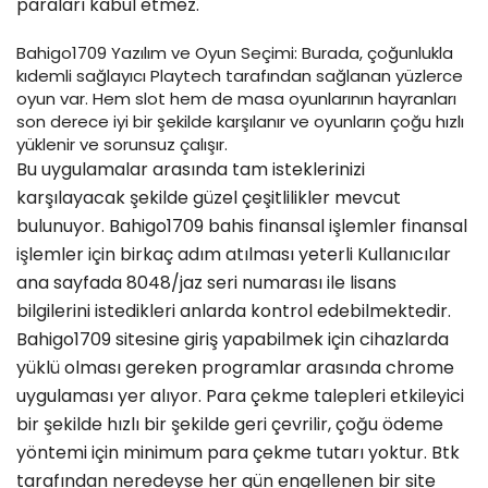
paraları kabul etmez.
Bahigo1709 Yazılım ve Oyun Seçimi: Burada, çoğunlukla
kıdemli sağlayıcı Playtech tarafından sağlanan yüzlerce
oyun var. Hem slot hem de masa oyunlarının hayranları
son derece iyi bir şekilde karşılanır ve oyunların çoğu hızlı
yüklenir ve sorunsuz çalışır.
Bu uygulamalar arasında tam isteklerinizi
karşılayacak şekilde güzel çeşitlilikler mevcut
bulunuyor. Bahigo1709 bahis finansal işlemler finansal
işlemler için birkaç adım atılması yeterli Kullanıcılar
ana sayfada 8048/jaz seri numarası ile lisans
bilgilerini istedikleri anlarda kontrol edebilmektedir.
Bahigo1709 sitesine giriş yapabilmek için cihazlarda
yüklü olması gereken programlar arasında chrome
uygulaması yer alıyor. Para çekme talepleri etkileyici
bir şekilde hızlı bir şekilde geri çevrilir, çoğu ödeme
yöntemi için minimum para çekme tutarı yoktur. Btk
tarafından neredeyse her gün engellenen bir site