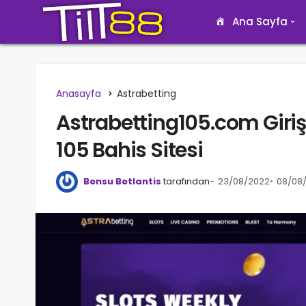
Ana Sayfa
Anasayfa
Astrabetting
Astrabetting105.com Giriş
105 Bahis Sitesi
Bensu Betlantis
tarafından
23/08/2022
08/08/