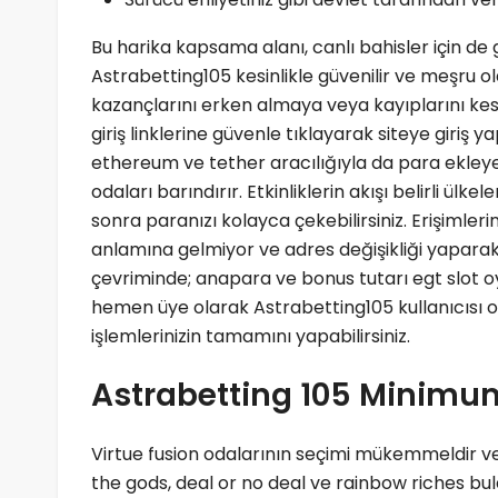
Bu harika kapsama alanı, canlı bahisler için de 
Astrabetting105 kesinlikle güvenilir ve meşru ol
kazançlarını erken almaya veya kayıplarını kesm
giriş linklerine güvenle tıklayarak siteye giriş ya
ethereum ve tether aracılığıyla da para ekleye
odaları barındırır. Etkinliklerin akışı belirli ül
sonra paranızı kolayca çekebilirsiniz. Erişimleri
anlamına gelmiyor ve adres değişikliği yaparak
çevriminde; anapara ve bonus tutarı egt slot oy
hemen üye olarak Astrabetting105 kullanıcısı olab
işlemlerinizin tamamını yapabilirsiniz.
Astrabetting 105 Minimum
Virtue fusion odalarının seçimi mükemmeldir ve 
the gods, deal or no deal ve rainbow riches bul