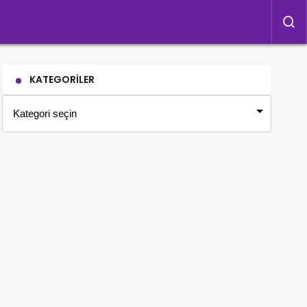
KATEGORILER