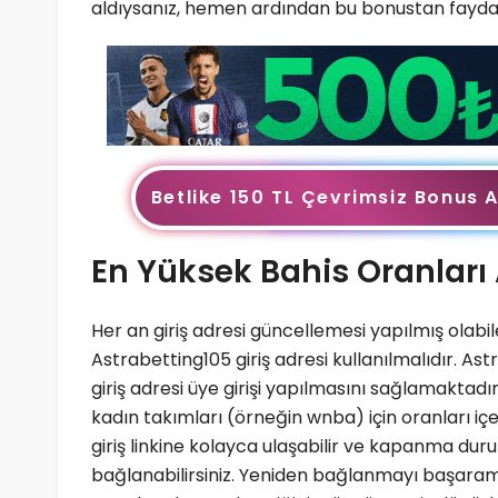
aldıysanız, hemen ardından bu bonustan fayda
Betlike 150 TL Çevrimsiz Bonus A
En Yüksek Bahis Oranları 
Her an giriş adresi güncellemesi yapılmış olab
Astrabetting105 giriş adresi kullanılmalıdır. Ast
giriş adresi üye girişi yapılmasını sağlamaktadı
kadın takımları (örneğin wnba) için oranları içe
giriş linkine kolayca ulaşabilir ve kapanma du
bağlanabilirsiniz. Yeniden bağlanmayı başaram