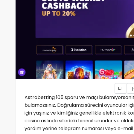
Astrabetting 105 sporu ve maçı bulamıyorsanı
bulamazsınız. Doğrulama sürecini oyuncular içi
için yaşınız ve kimliğiniz genellikle elektronik 
casino aslında sitedeki birincil üründür ve olduk
yardım yerine telegram numarası veya e-mail ad