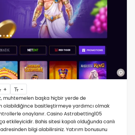
+
-
z, muhtemelen başka hiçbir yerde de
n olabildiğince basitleştirmeye yardımcı olmak
kontrollerle onaylanır. Casino Astrabetting105
ça etkileyicidir. Bahis sitesi kapalı olduğunda canlı
resinden bilgi alabilirsiniz. Yatırım bonusunu