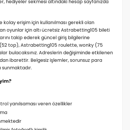
şler, hediyeler sekmesi altındaki hesap sayfanızda
e kolay erişim için kullanılması gerekli olan
n oyunlar için altı ücretsiz Astrabetting105 bileti
rını takip ederek güncel giriş bilgilerine
52 (52 top), Astrabetting105 roulette, wonky (75
alar bulacaksınız. Adreslerin değişiminde etkilenen
dan ibarettir. Belgesiz işlemler, sorunsuz para
nı sunmaktadır.
iyim?
rol yanılsaması veren özellikler
ırma
enmektedir
lmiş fotoğraflı kimlik.