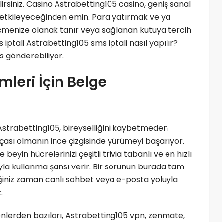
lirsiniz. Casino Astrabetting105 casino, geniş sanal
 etkileyeceğinden emin. Para yatırmak ve ya
çmenize olanak tanır veya sağlanan kutuya tercih
ms iptali Astrabetting105 sms iptali nasıl yapılır?
s gönderebiliyor.
mleri İçin Belge
 Astrabetting105, bireyselliğini kaybetmeden
rçası olmanın ince çizgisinde yürümeyi başarıyor.
beyin hücrelerinizi çeşitli trivia tabanlı ve en hızlı
a kullanma şansı verir. Bir sorunun burada tam
iğiniz zaman canlı sohbet veya e-posta yoluyla
.
enlerden bazıları, Astrabetting105 vpn, zenmate,